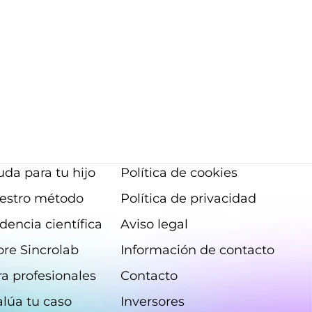
itiva
Artículo
TDAH en adultos ¿Qué es?
ue
Trastorno por Déficit de Atención con
l
Hiperactividad (TDAH) o antiguamente
vo de
Trastorno por Déficit de Atención sin
de
Hiperactividad (TDA)es una condición
neurológica que afecta a un número
significati...
da para tu hijo
Política de cookies
estro método
Política de privacidad
dencia científica
Aviso legal
bre Sincrolab
Información de contacto
a profesionales
Contacto
alúa tu caso
Inversores