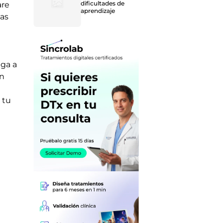
dificultades de
are
aprendizaje
las
iga a
en
 tu