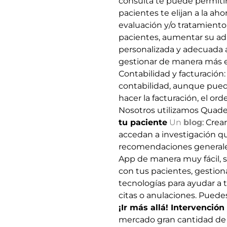
consulta te puede permitir
pacientes te elijan a la ah
evaluaci
ó
n y/o tratamiento
pacientes, aumentar su ad
personalizada y adecuada a
gestionar de manera m
á
s 
Contabilidad y facturaci
ó
n:
contabilidad, aunque puede
hacer la facturaci
ó
n, el ord
Nosotros utilizamos
Quade
tu paciente
Un
blog
:
Crear
accedan a investigaci
ó
n q
recomendaciones generale
App de manera muy f
á
cil,
con tus pacientes, gestionar
tecnolog
í
as para ayudar a t
citas o anulaciones. Puedes
¡Ir m
á
s allá!
Intervenci
ó
n
mercado gran cantidad de