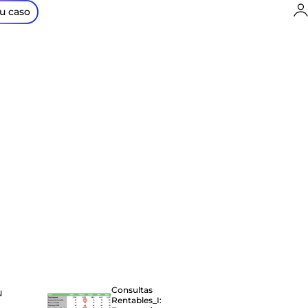
I
tu caso
Consultas
u
Rentables_I: