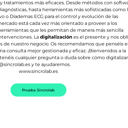
 y tratamientos m
á
s eficaces. Desde m
é
todos con
softw
 diagnósticas, hasta herramientas m
á
s sofisticadas como 
vo
o
Diademas ECG
para el control y evoluci
ó
n de las
 mercado est
á
cada vez m
á
s orientado a proveer a los
herramientas que les permitan de manera m
á
s sencilla
intervenciones.
La
digitalizaci
ó
n
es el presente y nos obl
sos de nuestro negocio. Os recomendamos que pens
é
is 
na consulta mejor gestionada y eficaz.
¡Bienvenidos a la
 ten
é
is cualquier pregunta o duda sobre c
ó
mo digitalizar
@sincrolab.es y te ayudaremos.
www.sincrolab.es
Prueba Sincrolab