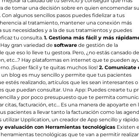
 mejorar la calidad de tu servicio y conseguir que m
á
s
ora de tomar una decisi
ó
n sobre en quien encomendar s
. Con algunos sencillos pasos puedes fidelizar a tus
herencia al tratamiento, mantener una conexi
ó
n m
á
s
 sus necesidades y a la de sus tratamientos y puedes
eficaz tu consulta.
1. Gestiona m
á
s f
á
cil y m
á
s r
á
pidam
 Hay gran variedad de
software
de gesti
ó
n de la
 que eso lo lleve tu gestora.
Pero, ¿no est
á
s cansado d
en, etc
…
? Hay plataformas en internet que te pueden ayu
rno
. ¡Super f
á
cil y te quitas muchos l
í
os!
2. Comunícate 
 un blog
es muy sencillo y permite que tus pacientes
ue est
é
s realizando, art
í
culos que les sean interesantes o
s que puedan consultar.
Una App
: Puedes crearte tu p
 sencilla y por poco presupuesto que te permita comunic
 citas, facturaci
ó
n, etc
…
Es una manera de apoyarte en l
us pacientes a llevar tanto la facturaci
ó
n como las agend
 utilizar
Upplication
, un creador de App sencillo y rápido
 y evaluaci
ó
n con Herramientas tecnol
ó
gicas
Existen e
 herramientas tecnol
ó
gicas que te van a permitir realizar