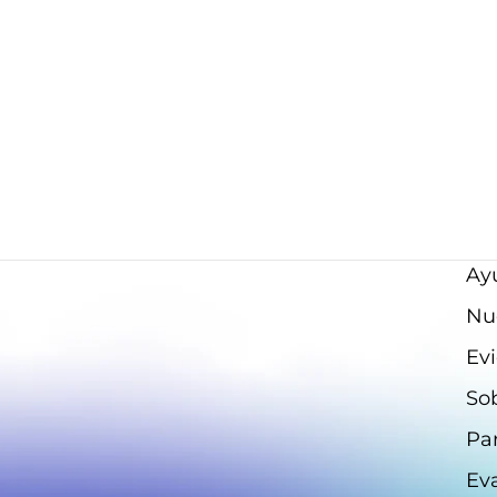
iños: Una visión
Claves de la memoria cognosc
La memoria cognoscitiva es una
capacidad mental fundamental q
storno por Déficit de
desempeña un papel esencial en e
eractividad, es un tema
aprendizaje y el desarrollo cogniti
iente en la salud mental
los individuos. Cuando hablamos 
a. Comprender las diversas
memoria cognoscitiva, ...
 trastorno es esencial
Ayu
Nu
Evi
So
Par
Ev