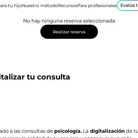
Evalúa 
ara tu hijo
Nuestro método
Recursos
Para profesionales
No hay ninguna reserva seleccionada
Realizar reserva
italizar tu consulta
gado a las consultas de
psicolog
í
a.
La
digitalizaci
ó
n
de t