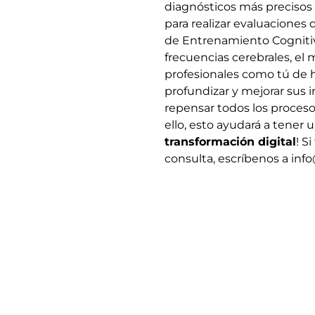
diagn
ó
sticos m
á
s precisos
para realizar evaluaciones
de
Entrenamiento Cogniti
frecuencias cerebrales, el
profesionales como t
ú
de 
profundizar y mejorar sus 
repensar todos los proce
ello, esto ayudar
á
a tener u
transformación digital
!
Si
consulta, escr
í
benos a info