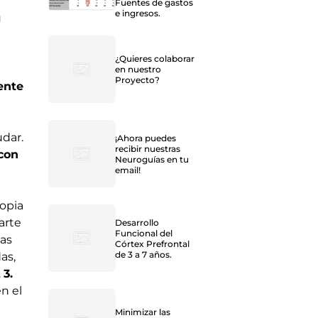
Fuentes de gastos
e ingresos.
u
¿Quieres colaborar
en nuestro
Proyecto?
ente
e
dar.
¡Ahora puedes
recibir nuestras
con
Neuroguías en tu
email!
ropia
arte
Desarrollo
Funcional del
as
Córtex Prefrontal
de 3 a 7 años.
as,
.
3.
n el
Minimizar las