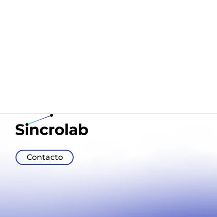
Juegos de concentración y
El TDAH en n
atención para niños con TDAH
integral
El Trastorno por Déficit de Atención e
El TDAH, o Tra
Hiperactividad (TDAH) es una condición
Atención e Hip
que afecta a muchos niños, dificultando
de interés crec
su capacidad para mantener la
y la psicologí
concentración y la atención en tareas
facetas de este
importante...
par...
Contacto