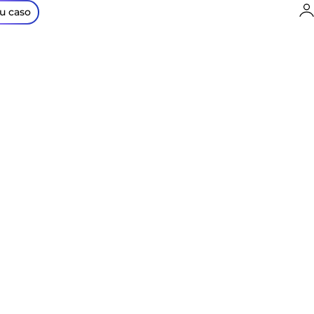
I
tu caso