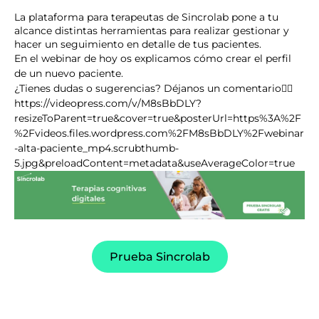
La plataforma para terapeutas de Sincrolab pone a tu
alcance distintas herramientas para realizar gestionar y
hacer un seguimiento en detalle de tus pacientes.
En el webinar de hoy os explicamos cómo crear el perfil
de un nuevo paciente.
¿Tienes dudas o sugerencias? Déjanos un comentario👇🏼
https://videopress.com/v/M8sBbDLY?
resizeToParent=true&cover=true&posterUrl=https%3A%2F
%2Fvideos.files.wordpress.com%2FM8sBbDLY%2Fwebinar
-alta-paciente_mp4.scrubthumb-
5.jpg&preloadContent=metadata&useAverageColor=true
Prueba Sincrolab