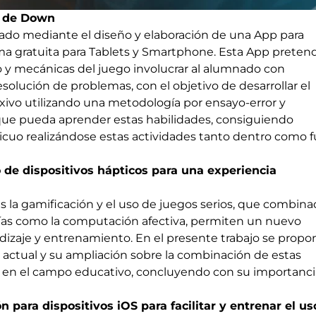
e de Down
zado mediante el diseño y elaboración de una App para
ma gratuita para Tablets y Smartphone. Esta App preten
 y mecánicas del juego involucrar al alumnado con
olución de problemas, con el objetivo de desarrollar el
xivo utilizando una metodología por ensayo-error y
 que pueda aprender estas habilidades, consiguiendo
cuo realizándose estas actividades tanto dentro como f
o de dispositivos hápticos para una experiencia
s la gamificación y el uso de juegos serios, que combin
ías como la computación afectiva, permiten un nuevo
dizaje y entrenamiento. En el presente trabajo se propo
ra actual y su ampliación sobre la combinación de estas
n en el campo educativo, concluyendo con su importanci
n para dispositivos iOS para facilitar y entrenar el us