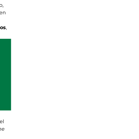
o,
ven
nos
,
el
ne