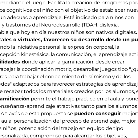
mediante el juego. Facilita la creación de programas para
os cognitivos del niño con el objetivo de establecer nue
n adecuado aprendizaje. Está indicado para niños con
 y trastornos del Neurodesarrollo (
TDAH
, dislexia,
ble que hoy en día nuestros niños son nativos digitales
.
ales o virtuales, favorecen su desarrollo desde un p
o la iniciativa personal, la expresión corporal, la
rcepción kinestésica, la comunicación, el aprendizaje activ
ilidades d
onde aplicar la gamificación: desde crear
rabajar la coordinación motriz, desarrollar juegos tipo "¿q
es para trabajar el conocimiento de sí mismo y de los
dos" adaptados para favorecer estrategias de aprendizaj
e recabar todos los materiales creados por los alumnos, e
amificación
permite el trabajo práctico en el aula y pon
nseñanza-aprendizaje atractivas tanto para los alumnos
 A través de esta propuesta se
pueden conseguir
mejora
l aula, personalización del proceso de aprendizaje, mejor
s niños, potenciación del trabajo en equipo de tipo
rsonalizada, compromiso para alcanzar los objetivos,