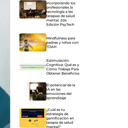
incorporando los
profesionales la
tecnología a las
terapias de salud
mental. 2da
Edición PsyTech
Mindfulness para
padres y niños con
TDAH
Estimulación
Cognitiva: Qué es y
Cómo Trabaja Para
Obtener Beneficios
El potencial de la
IA en las
emociones del
aprendizaje
¿Cuál es tu
estrategia de
gamificación en
terapia de salud
mental?