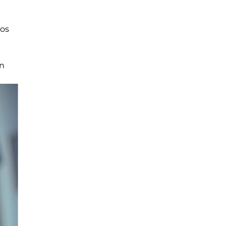
l
gos
a
an