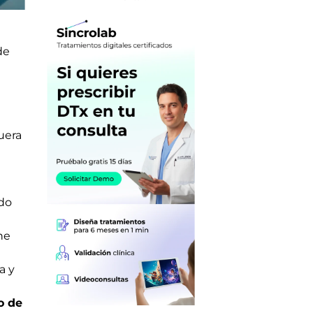
de
uera
ado
ne
a y
o de