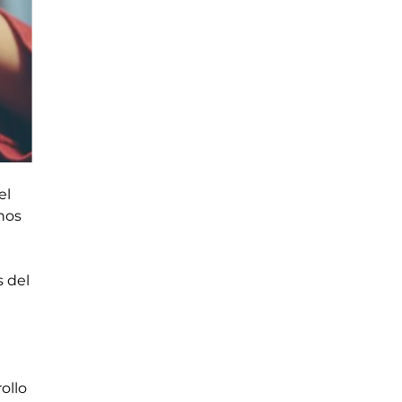
el
nos
s del
e
ollo