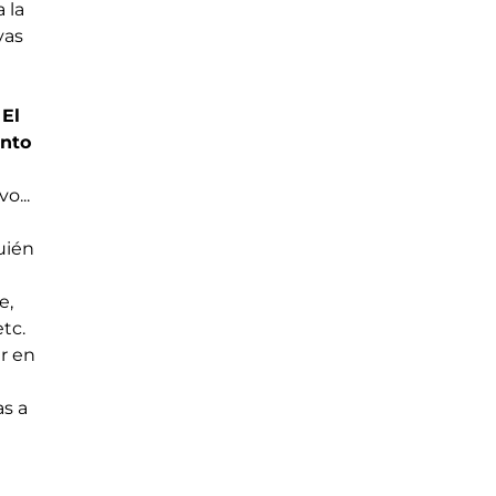
 la
vas
 El
unto
o...
uién
e,
tc.
er en
s a