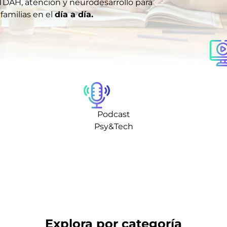
TDAH, atención y neurodesarrollo para
amilias en el
día a día.
Podcast
Psy&Tech
Explora por categoría