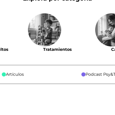
ltos
Tratamientos
C
Artículos
Podcast Psy&