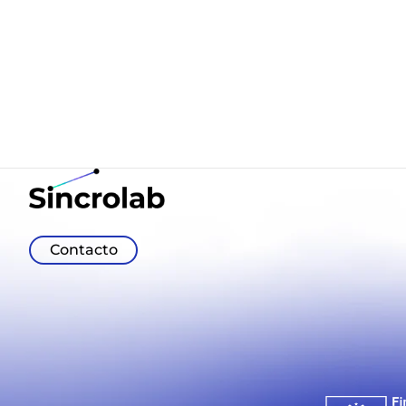
Hospital La Paloma y su experiencia con Sincrolab
Psicotogether, la Unidad de Psicopedagogía del Hospital
La Paloma comenzó a usar Sincrolab en octubre de 2018.
Dicha unidad en colaboración con la Cátedra de
Tecnologías Médicas de la Universidad ...
Contacto