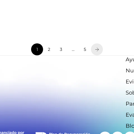
diagnóstico de la depresión
El trastorno depresivo mayor es un trastorno sufrido por
350 millones de personas en el mundo, caracterizado por
un estado de ánimo deprimido la mayor parte del día casi
todos los días, una disminu...
1
2
3
…
5
Ayu
Nu
Evi
So
Par
Ev
Bl